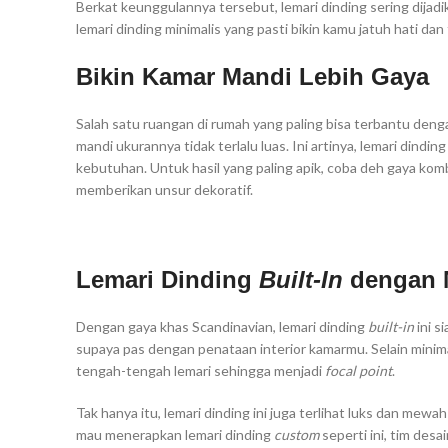
Berkat keunggulannya tersebut, lemari dinding sering dijadik
lemari dinding minimalis yang pasti bikin kamu jatuh hati da
Bikin Kamar Mandi Lebih Gaya
Salah satu ruangan di rumah yang paling bisa terbantu deng
mandi ukurannya tidak terlalu luas. Ini artinya, lemari dinding 
kebutuhan. Untuk hasil yang paling apik, coba deh gaya kom
memberikan unsur dekoratif.
Lemari Dinding
Built-In
dengan 
Dengan gaya khas Scandinavian, lemari dinding
built-in
ini 
supaya pas dengan penataan interior kamarmu. Selain minimali
tengah-tengah lemari sehingga menjadi
focal point
.
Tak hanya itu, lemari dinding ini juga terlihat luks dan me
mau menerapkan lemari dinding
custom
seperti ini, tim des