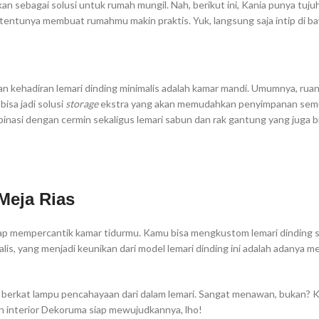
an sebagai solusi untuk rumah mungil. Nah, berikut ini, Kania punya tujuh
n tentunya membuat rumahmu makin praktis. Yuk, langsung saja intip di ba
an kehadiran lemari dinding minimalis adalah kamar mandi. Umumnya, rua
bisa jadi solusi
storage
ekstra yang akan memudahkan penyimpanan sem
binasi dengan cermin sekaligus lemari sabun dan rak gantung yang juga b
Meja Rias
siap mempercantik kamar tidurmu. Kamu bisa mengkustom lemari dinding se
s, yang menjadi keunikan dari model lemari dinding ini adalah adanya mej
wah berkat lampu pencahayaan dari dalam lemari. Sangat menawan, bukan? 
ain interior Dekoruma siap mewujudkannya, lho!