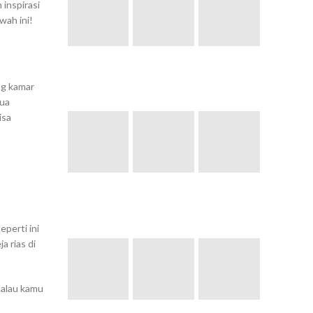
 inspirasi
wah ini!
ng kamar
ua
isa
perti ini
a rias di
Kalau kamu