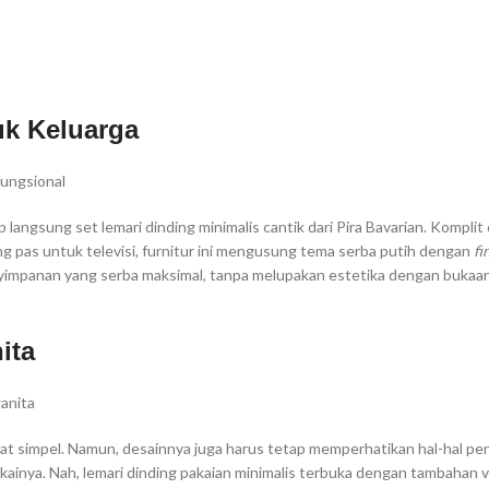
uk Keluarga
ip langsung set lemari dinding minimalis cantik dari Pira Bavarian. Kompli
ng pas untuk televisi, furnitur ini mengusung tema serba putih dengan
fi
enyimpanan yang serba maksimal, tanpa melupakan estetika dengan bukaa
ita
t simpel. Namun, desainnya juga harus tetap memperhatikan hal-hal pen
kainya. Nah, lemari dinding pakaian minimalis terbuka dengan tambahan va