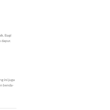
ik. Bagi
 dapur.
g ini juga
an benda-