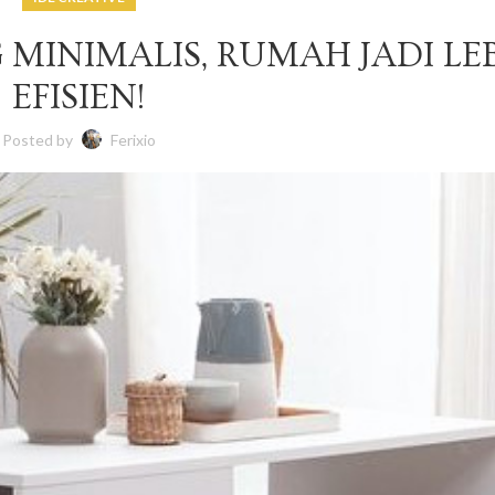
G MINIMALIS, RUMAH JADI LE
EFISIEN!
Posted by
Ferixio