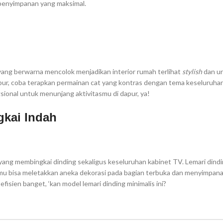
 penyimpanan yang maksimal.
yang berwarna mencolok menjadikan interior rumah terlihat
stylish
dan un
apur, coba terapkan permainan cat yang kontras dengan tema keseluruhan
sional untuk menunjang aktivitasmu di dapur, ya!
kai Indah
ris yang membingkai dinding sekaligus keseluruhan kabinet TV. Lemari dindin
u bisa meletakkan aneka dekorasi pada bagian terbuka dan menyimpan
fisien banget, ‘kan model lemari dinding minimalis ini?