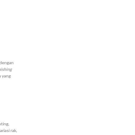
t dengan
nishing
n yang
ting,
riasi rak,