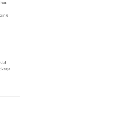
 bar.
ukung
klat
 kerja