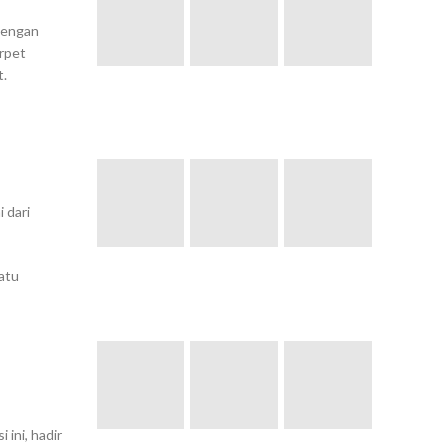
 dengan
arpet
t.
 dari
satu
ini, hadir